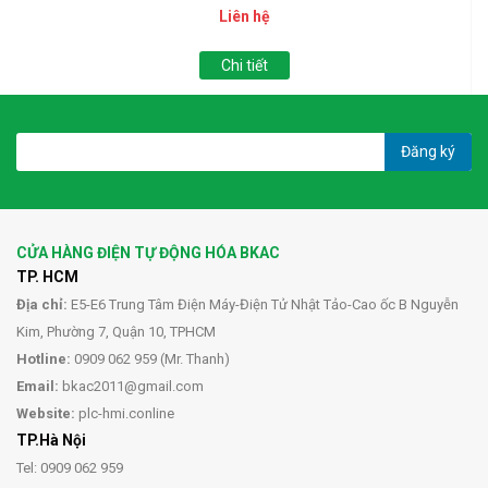
Liên hệ
Chi tiết
Đăng ký
CỬA HÀNG ĐIỆN TỰ ĐỘNG HÓA BKAC
TP. HCM
Địa chỉ:
E5-E6 Trung Tâm Điện Máy-Điện Tử Nhật Tảo-Cao ốc B Nguyễn
Kim, Phường 7, Quận 10, TPHCM
Hotline:
0909 062 959 (Mr. Thanh)
Email:
bkac2011@gmail.com
Website:
plc-hmi.conline
TP.Hà Nội
Tel: 0909 062 959