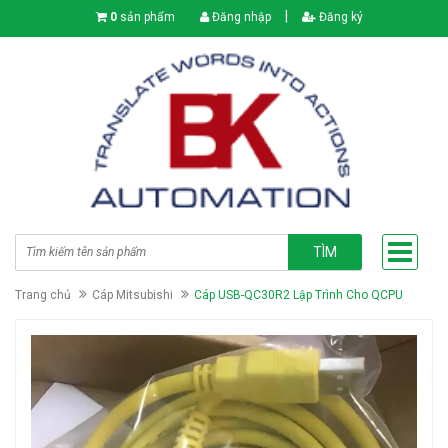
|
0
sản phẩm
Đăng nhập
Đăng ký
TÌM
Trang chủ
Cáp Mitsubishi
Cáp USB-QC30R2 Lập Trình Cho QCPU