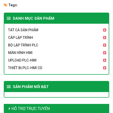
Tags:
DANH MỤC SẢN PHẨM
TẤT CẢ SẢN PHẨM
CÁP LẬP TRÌNH
BỘ LẬP TRÌNH PLC
MÀN HÌNH HMI
UPLOAD PLC-HMI
THIẾT BỊ PLC-HMI CŨ
SẢN PHẨM NỔI BẬT
HỖ TRỢ TRỰC TUYẾN