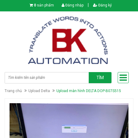
|
0
sản phẩm
Đăng nhập
Đăng ký
TÌM
Trang chủ
Upload Delta
Upload màn hình DELTA DOP-B07S515