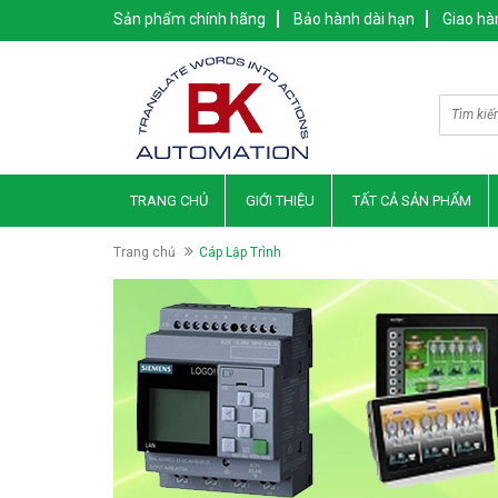
Sản phẩm chính hãng
Bảo hành dài hạn
Giao hà
TRANG CHỦ
GIỚI THIỆU
TẤT CẢ SẢN PHẨM
Trang chủ
Cáp Lập Trình