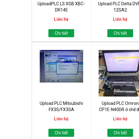
UploadPLC LS XGB XBC-
Upload PLC Delta DV
DR14E
12SA2
Liên hệ
Liên hệ
Chi tiết
Chi tiết
Upload PLC Mitsubishi
Upload PLC Omron
FX3S/FX3SA
CP1E-N40DR ở chế 
Extend...
Liên hệ
Liên hệ
Chi tiết
Chi tiết