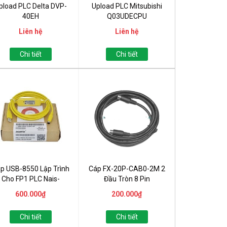
pload PLC Delta DVP-
Upload PLC Mitsubishi
40EH
Q03UDECPU
Liên hệ
Liên hệ
Chi tiết
Chi tiết
p USB-8550 Lập Trình
Cáp FX-20P-CAB0-2M 2
Cho FP1 PLC Nais-
Đầu Tròn 8 Pin
Panasonic
600.000₫
200.000₫
Chi tiết
Chi tiết