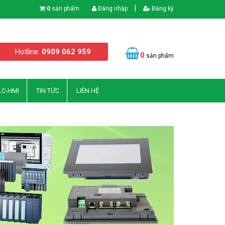
|
0
sản phẩm
Đăng nhập
Đăng ký
Hotline:
0909 062 959
0
sản phẩm
LC-HMI
TIN TỨC
LIÊN HỆ