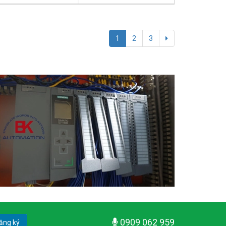
1
2
3
0909 062 959
ăng ký