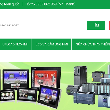
ng toàn quốc
Hỗ trợ 0909 062 959 (Mr. Thanh)
TÌM
UPLOAD PLC-HMI
LCD VÀ CẢM ỨNG HMI
SỬA CHỮA THAY THẾ P