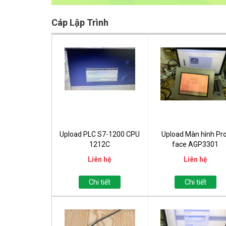
Cáp Lập Trình
Upload PLC S7-1200 CPU
Upload Màn hình Pr
1212C
face AGP3301
Liên hệ
Liên hệ
Chi tiết
Chi tiết