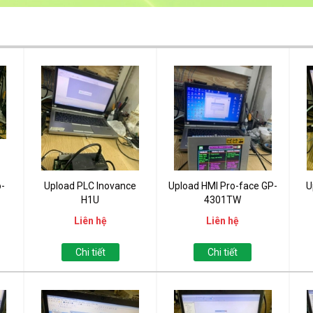
o-
Upload PLC Inovance
Upload HMI Pro-face GP-
U
H1U
4301TW
Liên hệ
Liên hệ
Chi tiết
Chi tiết