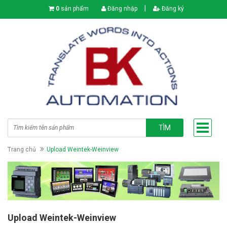
|
0
sản phẩm
Đăng nhập
Đăng ký
TÌM
Trang chủ
Upload Weintek-Weinview
Upload Weintek-Weinview