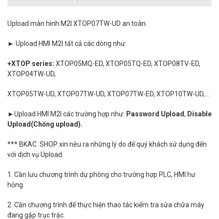
Upload màn hình M2I XTOP07TW-UD an toàn.
► Upload HMI M2I tất cả các dòng như:
+XTOP series:
XTOP05MQ-ED, XTOP05TQ-ED, XTOP08TV-ED,
XTOP04TW-UD,
XTOP05TW-UD,
XTOP07TW-UD, XTOP07TW-ED, XTOP10TW-UD,...
►Upload
HMI M2I các trường hợp như:
Password Upload
,
Disable
Upload(Chống upload).
*** BKAC SHOP xin nêu ra những lý do để quý khách sử dụng đến
với dịch vụ Upload:
1. Cần lưu chương trình dự phòng cho trường hợp PLC, HMI hư
hỏng.
2. Cần chương trình để thực hiện thao tác kiểm tra sửa chữa máy
đang gặp trục trặc.